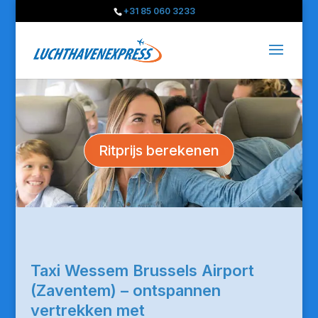
+31 85 060 3233
Ritprijs berekenen
Taxi Wessem Brussels Airport
(Zaventem) – ontspannen
vertrekken met