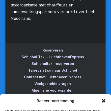
taxiorganisatie met chauffeurs en
samenwerkingspartners verspreid over heel
Nederland.
Reserveren
Schiphol Taxi – LuchthavenExpress
Schipholtaxi reserveren
Tarieven taxi naar Schiphol
Contact met LuchthavenExpress
Veelgestelde vragen
Algemene voorwaarden
Betrouwbare taxi naar Schiphol
Beheer toestemming
Wijzigen/annuleren
Taxi van Almere naar Schiphol
Om de beste ervaringen te bieden, gebruiken wij technologieën zoals