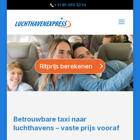
+31 85 060 3233
Ritprijs berekenen
Betrouwbare taxi naar
luchthavens – vaste prijs vooraf