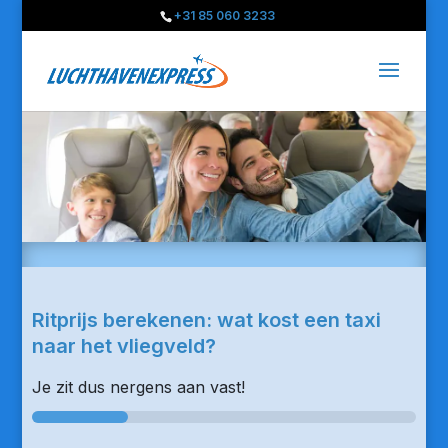
+31 85 060 3233
Ritprijs berekenen: wat kost een taxi
naar het vliegveld?
Je zit dus nergens aan vast!
25%