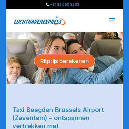
+31 85 060 3233
Ritprijs berekenen
Taxi Beegden Brussels Airport
(Zaventem) – ontspannen
vertrekken met