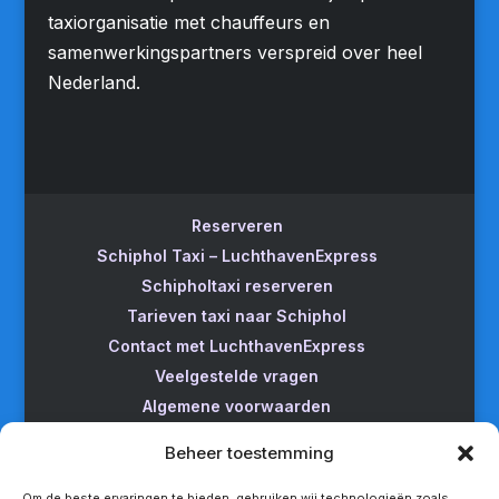
taxiorganisatie met chauffeurs en
samenwerkingspartners verspreid over heel
Nederland.
Reserveren
Schiphol Taxi – LuchthavenExpress
Schipholtaxi reserveren
Tarieven taxi naar Schiphol
Contact met LuchthavenExpress
Veelgestelde vragen
Algemene voorwaarden
Betrouwbare taxi naar Schiphol
Beheer toestemming
Wijzigen/annuleren
Taxi van Almere naar Schiphol
Om de beste ervaringen te bieden, gebruiken wij technologieën zoals