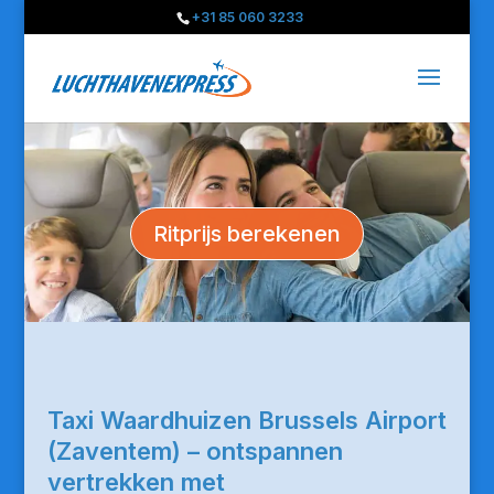
+31 85 060 3233
Ritprijs berekenen
Taxi Waardhuizen Brussels Airport
(Zaventem) – ontspannen
vertrekken met