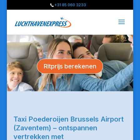
+31 85 060 3233
Ritprijs berekenen
Taxi Poederoijen Brussels Airport
(Zaventem) – ontspannen
vertrekken met