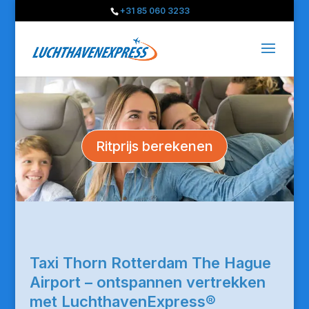
+31 85 060 3233
Ritprijs berekenen
Taxi Thorn Rotterdam The Hague
Airport – ontspannen vertrekken
met LuchthavenExpress®