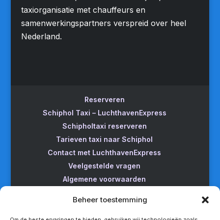
taxiorganisatie met chauffeurs en
samenwerkingspartners verspreid over heel
Nederland.
Reserveren
Schiphol Taxi – LuchthavenExpress
Schipholtaxi reserveren
Tarieven taxi naar Schiphol
Contact met LuchthavenExpress
Veelgestelde vragen
Algemene voorwaarden
Betrouwbare taxi naar Schiphol
Beheer toestemming
Wijzigen/annuleren
Taxi van Almere naar Schiphol
Om de beste ervaringen te bieden, gebruiken wij technologieën zoals