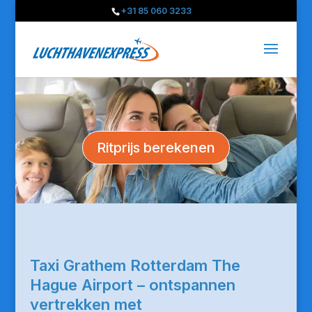
+31 85 060 3233
Ritprijs berekenen
Taxi Grathem Rotterdam The
Hague Airport – ontspannen
vertrekken met