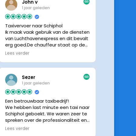
John v
1 jaar geleden
Taxivervoer naar Schiphol
Ik maak vaak gebruik van de diensten
van Luchthavenexpress en dit bevalt
erg goed.De chauffeur staat op de
afgesproken tijd klaar om je op te
Lees verder
halen en bij aankomst op Schiphol
neemt de chauffeur direct contact
op om door te geven waar hij klaar
staat.Altijd nette chauffeurs, en in
Sezer
mijn geval is het voordeliger dan
1 jaar geleden
parkeren op P3 bij 9 dagen parkeren.
En dan hopen dat je auto geen
Een betrouwbaar taxibedrijf!
schade heeft ivm de krappe
We hebben last minute een taxi naar
parkeervakken. Ik beveel
Schiphol geboekt. We waren zeer te
Luchthavenexpress dan ook zeker
spreken over de professionaliteit en
aan.
vriendelijkheid van luchthavenexpres!
Lees verder
De eigenaar van het bedrijf