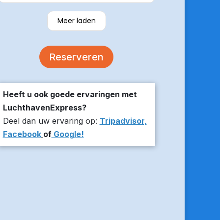
verzekerde om er op tijd te zijn en
stuurde z’n live locatie een paar
Meer laden
minuten voor aanvang bij ons thuis.
De auto was comfortabel. Een
volgende keer zou ik weer hier
Reserveren
boeken!
Heeft u ook goede ervaringen met
LuchthavenExpress?
Deel dan uw ervaring op:
Tripadvisor,
Facebook
of
Google!