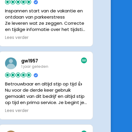
Inspannen start van de vakantie en
ontdaan van parkeerstress
Ze leveren wat ze zeggen. Correcte
en tijdige informatie over het tijdstip
van ophalen. Voldeed ook nu weer
Lees verder
aan de verwachtingen.
gw1957
1 jaar geleden
Betrouwbaar en altijd stip op tijd 👍
Nu voor de derde keer gebruik
gemaakt van dit bedrijf en altijd stip
op tijd en prima service. Je begint je
vakantie zonder zorgen iig. 👍👍
Lees verder