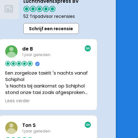
LuchthavenExpress BV
52 Tripadvisor recensies
Schrijf een recensie
de B
1 jaar geleden
Een zorgeloze taxirit 's nachts vanaf
Schiphol
's Nachts bij aankomst op Schiphol
stond onze taxi zoals afgesproken
keurig te wachten. Dankzij de goede
Lees verder
en directe communicatie met de
chauffeur wisten we precies waar de
taxi stond. Ralph is een vriendelijke
chauffeur, met een prachtige auto
Ton S
was het een comfortabele rit. Graag
1 jaar geleden
tot de volgende de keer.