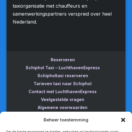
taxiorganisatie met chauffeurs en
samenwerkingspartners verspreid over heel
Nederland.
Reserveren
Schiphol Taxi – LuchthavenExpress
Schipholtaxi reserveren
Tarieven taxi naar Schiphol
Contact met LuchthavenExpress
Veelgestelde vragen
Algemene voorwaarden
Betrouwbare taxi naar Schiphol
Beheer toestemming
Wijzigen/annuleren
Taxi van Almere naar Schiphol
Om de beste ervaringen te bieden, gebruiken wij technologieën zoals