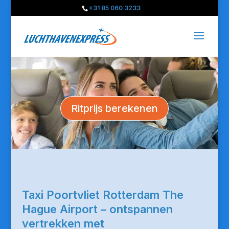
+31 85 060 3233
Ritprijs berekenen
Taxi Poortvliet Rotterdam The
Hague Airport – ontspannen
vertrekken met