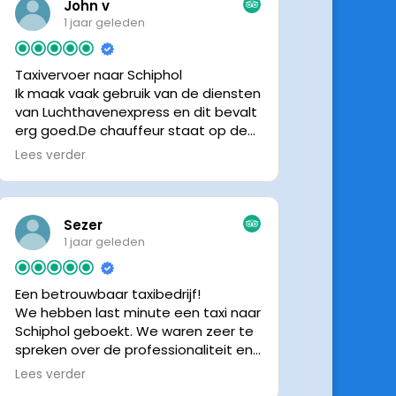
John v
1 jaar geleden
Taxivervoer naar Schiphol
Ik maak vaak gebruik van de diensten
van Luchthavenexpress en dit bevalt
erg goed.De chauffeur staat op de
afgesproken tijd klaar om je op te
Lees verder
halen en bij aankomst op Schiphol
neemt de chauffeur direct contact
op om door te geven waar hij klaar
staat.Altijd nette chauffeurs, en in
Sezer
mijn geval is het voordeliger dan
1 jaar geleden
parkeren op P3 bij 9 dagen parkeren.
En dan hopen dat je auto geen
Een betrouwbaar taxibedrijf!
schade heeft ivm de krappe
We hebben last minute een taxi naar
parkeervakken. Ik beveel
Schiphol geboekt. We waren zeer te
Luchthavenexpress dan ook zeker
spreken over de professionaliteit en
aan.
vriendelijkheid van luchthavenexpres!
Lees verder
De eigenaar van het bedrijf