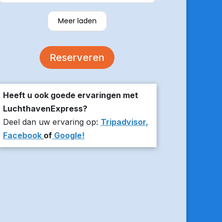
verzekerde om er op tijd te zijn en
stuurde z’n live locatie een paar
Meer laden
minuten voor aanvang bij ons thuis.
De auto was comfortabel. Een
volgende keer zou ik weer hier
Reserveren
boeken!
Heeft u ook goede ervaringen met
LuchthavenExpress?
Deel dan uw ervaring op:
Tripadvisor,
Facebook
of
Google!