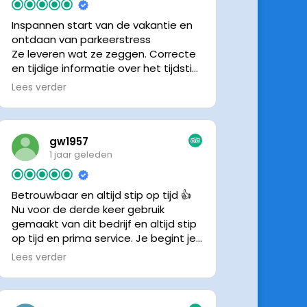
Inspannen start van de vakantie en
ontdaan van parkeerstress
Ze leveren wat ze zeggen. Correcte
en tijdige informatie over het tijdstip
van ophalen. Voldeed ook nu weer
Lees verder
aan de verwachtingen.
gw1957
1 jaar geleden
Betrouwbaar en altijd stip op tijd 👍
Nu voor de derde keer gebruik
gemaakt van dit bedrijf en altijd stip
op tijd en prima service. Je begint je
vakantie zonder zorgen iig. 👍👍
Lees verder