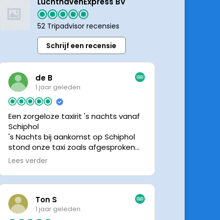
LuchthavenExpress BV
52 Tripadvisor recensies
Schrijf een recensie
de B
1 jaar geleden
Een zorgeloze taxirit 's nachts vanaf
Schiphol
's Nachts bij aankomst op Schiphol
stond onze taxi zoals afgesproken
keurig te wachten. Dankzij de goede
Lees verder
en directe communicatie met de
chauffeur wisten we precies waar de
taxi stond. Ralph is een vriendelijke
chauffeur, met een prachtige auto
Ton S
was het een comfortabele rit. Graag
1 jaar geleden
tot de volgende de keer.