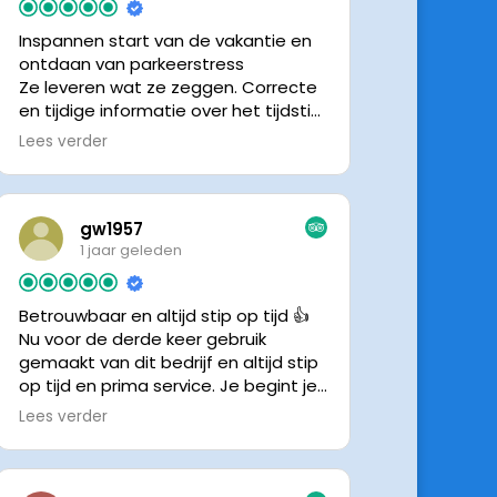
Inspannen start van de vakantie en
ontdaan van parkeerstress
Ze leveren wat ze zeggen. Correcte
en tijdige informatie over het tijdstip
van ophalen. Voldeed ook nu weer
Lees verder
aan de verwachtingen.
gw1957
1 jaar geleden
Betrouwbaar en altijd stip op tijd 👍
Nu voor de derde keer gebruik
gemaakt van dit bedrijf en altijd stip
op tijd en prima service. Je begint je
vakantie zonder zorgen iig. 👍👍
Lees verder