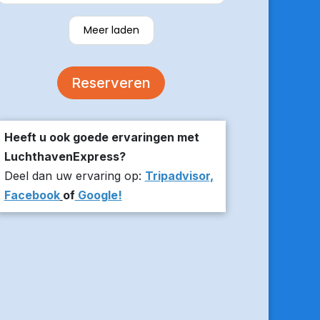
verzekerde om er op tijd te zijn en
stuurde z’n live locatie een paar
Meer laden
minuten voor aanvang bij ons thuis.
De auto was comfortabel. Een
volgende keer zou ik weer hier
Reserveren
boeken!
Heeft u ook goede ervaringen met
LuchthavenExpress?
Deel dan uw ervaring op:
Tripadvisor,
Facebook
of
Google!