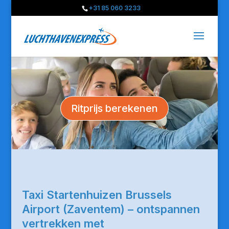
+31 85 060 3233
Ritprijs berekenen
Taxi Startenhuizen Brussels
Airport (Zaventem) – ontspannen
vertrekken met