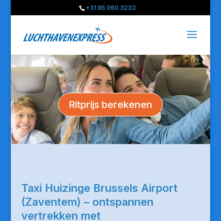
+31 85 060 3233
Ritprijs berekenen
Taxi Huizinge Brussels Airport
(Zaventem) – ontspannen
vertrekken met