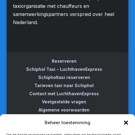
taxiorganisatie met chauffeurs en
samenwerkingspartners verspreid over heel
Nederland.
Reserveren
Schiphol Taxi – LuchthavenExpress
Schipholtaxi reserveren
Tarieven taxi naar Schiphol
Contact met LuchthavenExpress
Veelgestelde vragen
Algemene voorwaarden
Betrouwbare taxi naar Schiphol
Beheer toestemming
Wijzigen/annuleren
Taxi van Almere naar Schiphol
Om de beste ervaringen te bieden, gebruiken wij technologieën zoals