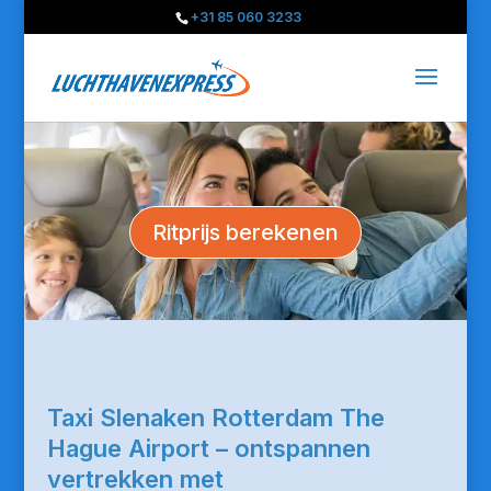
+31 85 060 3233
Ritprijs berekenen
Taxi Slenaken Rotterdam The
Hague Airport – ontspannen
vertrekken met