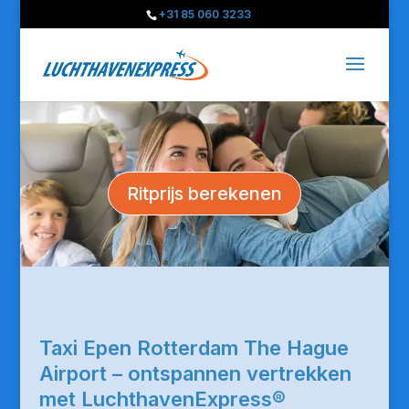
+31 85 060 3233
Ritprijs berekenen
Taxi Epen Rotterdam The Hague
Airport – ontspannen vertrekken
met LuchthavenExpress®