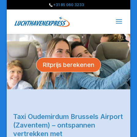
+31 85 060 3233
Ritprijs berekenen
Taxi Oudemirdum Brussels Airport
(Zaventem) – ontspannen
vertrekken met