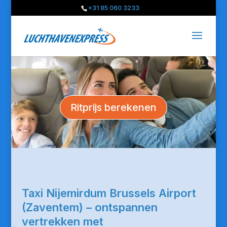
+31 85 060 3233
Ritprijs berekenen
Taxi Nijemirdum Brussels Airport
(Zaventem) – ontspannen
vertrekken met