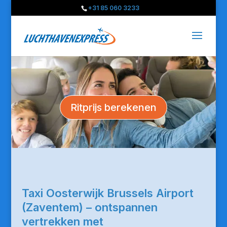
+31 85 060 3233
Ritprijs berekenen
Taxi Oosterwijk Brussels Airport
(Zaventem) – ontspannen
vertrekken met