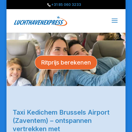
+31 85 060 3233
Ritprijs berekenen
Taxi Kedichem Brussels Airport
(Zaventem) – ontspannen
vertrekken met