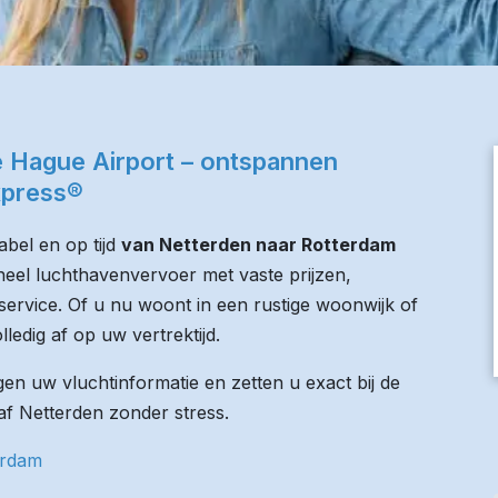
 Hague Airport – ontspannen
xpress®
bel en op tijd
van Netterden naar Rotterdam
oneel luchthavenvervoer met vaste prijzen,
service. Of u nu woont in een rustige woonwijk of
lledig af op uw vertrektijd.
n uw vluchtinformatie en zetten u exact bij de
naf Netterden zonder stress.
erdam