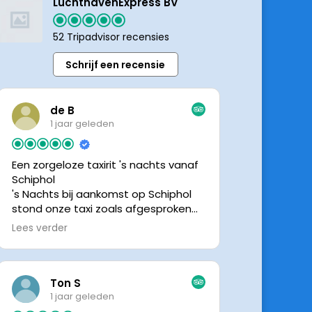
LuchthavenExpress BV
52 Tripadvisor recensies
Schrijf een recensie
de B
1 jaar geleden
Een zorgeloze taxirit 's nachts vanaf
Schiphol
's Nachts bij aankomst op Schiphol
stond onze taxi zoals afgesproken
keurig te wachten. Dankzij de goede
Lees verder
en directe communicatie met de
chauffeur wisten we precies waar de
taxi stond. Ralph is een vriendelijke
chauffeur, met een prachtige auto
Ton S
was het een comfortabele rit. Graag
1 jaar geleden
tot de volgende de keer.