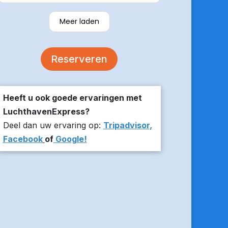
verzekerde om er op tijd te zijn en
stuurde z’n live locatie een paar
Meer laden
minuten voor aanvang bij ons thuis.
De auto was comfortabel. Een
volgende keer zou ik weer hier
Reserveren
boeken!
Heeft u ook goede ervaringen met
LuchthavenExpress?
Deel dan uw ervaring op:
Tripadvisor,
Facebook
of
Google!