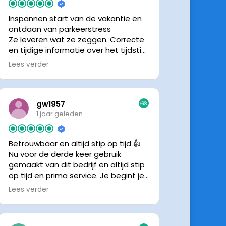
Inspannen start van de vakantie en
ontdaan van parkeerstress
Ze leveren wat ze zeggen. Correcte
en tijdige informatie over het tijdstip
van ophalen. Voldeed ook nu weer
Lees verder
aan de verwachtingen.
gw1957
1 jaar geleden
Betrouwbaar en altijd stip op tijd 👍
Nu voor de derde keer gebruik
gemaakt van dit bedrijf en altijd stip
op tijd en prima service. Je begint je
vakantie zonder zorgen iig. 👍👍
Lees verder