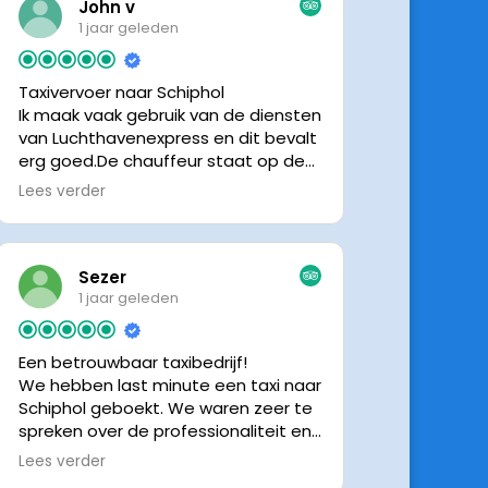
John v
1 jaar geleden
Taxivervoer naar Schiphol
Ik maak vaak gebruik van de diensten
van Luchthavenexpress en dit bevalt
erg goed.De chauffeur staat op de
afgesproken tijd klaar om je op te
Lees verder
halen en bij aankomst op Schiphol
neemt de chauffeur direct contact
op om door te geven waar hij klaar
staat.Altijd nette chauffeurs, en in
Sezer
mijn geval is het voordeliger dan
1 jaar geleden
parkeren op P3 bij 9 dagen parkeren.
En dan hopen dat je auto geen
Een betrouwbaar taxibedrijf!
schade heeft ivm de krappe
We hebben last minute een taxi naar
parkeervakken. Ik beveel
Schiphol geboekt. We waren zeer te
Luchthavenexpress dan ook zeker
spreken over de professionaliteit en
aan.
vriendelijkheid van luchthavenexpres!
Lees verder
De eigenaar van het bedrijf