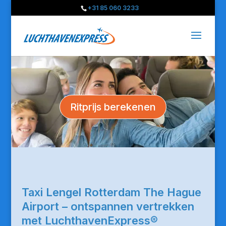
+31 85 060 3233
Ritprijs berekenen
Taxi Lengel Rotterdam The Hague
Airport – ontspannen vertrekken
met LuchthavenExpress®