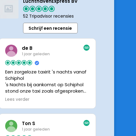
LuchthavenExpress BV
52 Tripadvisor recensies
Schrijf een recensie
de B
1 jaar geleden
Een zorgeloze taxirit 's nachts vanaf
Schiphol
's Nachts bij aankomst op Schiphol
stond onze taxi zoals afgesproken
keurig te wachten. Dankzij de goede
Lees verder
en directe communicatie met de
chauffeur wisten we precies waar de
taxi stond. Ralph is een vriendelijke
chauffeur, met een prachtige auto
Ton S
was het een comfortabele rit. Graag
1 jaar geleden
tot de volgende de keer.