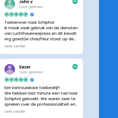
John v
1 jaar geleden
Taxivervoer naar Schiphol
Ik maak vaak gebruik van de diensten
van Luchthavenexpress en dit bevalt
erg goed.De chauffeur staat op de
afgesproken tijd klaar om je op te
Lees verder
halen en bij aankomst op Schiphol
neemt de chauffeur direct contact
op om door te geven waar hij klaar
staat.Altijd nette chauffeurs, en in
Sezer
mijn geval is het voordeliger dan
1 jaar geleden
parkeren op P3 bij 9 dagen parkeren.
En dan hopen dat je auto geen
Een betrouwbaar taxibedrijf!
schade heeft ivm de krappe
We hebben last minute een taxi naar
parkeervakken. Ik beveel
Schiphol geboekt. We waren zeer te
Luchthavenexpress dan ook zeker
spreken over de professionaliteit en
aan.
vriendelijkheid van luchthavenexpres!
Lees verder
De eigenaar van het bedrijf