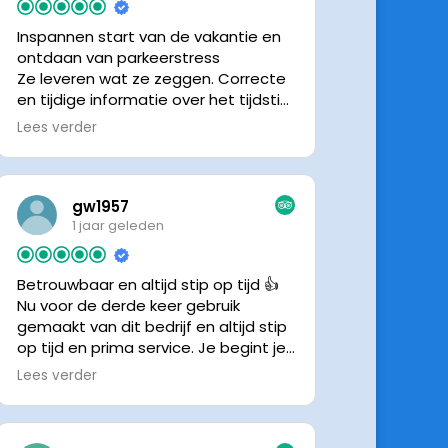
Inspannen start van de vakantie en
ontdaan van parkeerstress
Ze leveren wat ze zeggen. Correcte
en tijdige informatie over het tijdstip
van ophalen. Voldeed ook nu weer
Lees verder
aan de verwachtingen.
gw1957
1 jaar geleden
Betrouwbaar en altijd stip op tijd 👍
Nu voor de derde keer gebruik
gemaakt van dit bedrijf en altijd stip
op tijd en prima service. Je begint je
vakantie zonder zorgen iig. 👍👍
Lees verder