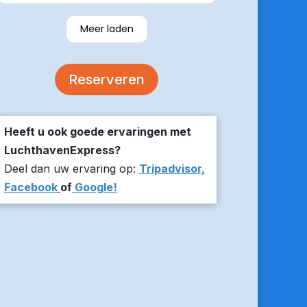
verzekerde om er op tijd te zijn en
stuurde z’n live locatie een paar
Meer laden
minuten voor aanvang bij ons thuis.
De auto was comfortabel. Een
volgende keer zou ik weer hier
Reserveren
boeken!
Heeft u ook goede ervaringen met
LuchthavenExpress?
Deel dan uw ervaring op:
Tripadvisor,
Facebook
of
Google!