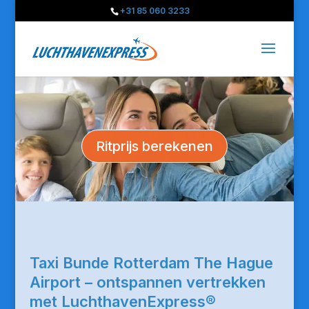
+31 85 060 3233
Ritprijs berekenen
Taxi Bunde Rotterdam The Hague
Airport – ontspannen vertrekken
met LuchthavenExpress®