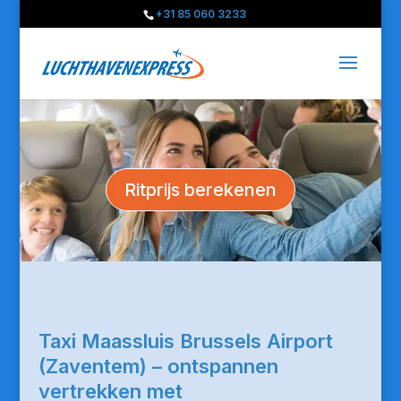
+31 85 060 3233
Ritprijs berekenen
Taxi Maassluis Brussels Airport
(Zaventem) – ontspannen
vertrekken met