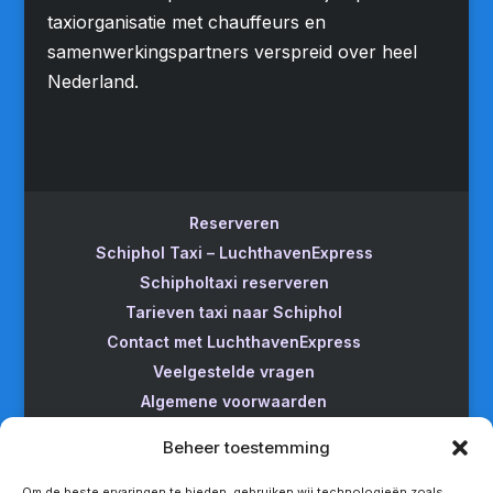
taxiorganisatie met chauffeurs en
samenwerkingspartners verspreid over heel
Nederland.
Reserveren
Schiphol Taxi – LuchthavenExpress
Schipholtaxi reserveren
Tarieven taxi naar Schiphol
Contact met LuchthavenExpress
Veelgestelde vragen
Algemene voorwaarden
Betrouwbare taxi naar Schiphol
Beheer toestemming
Wijzigen/annuleren
Taxi van Almere naar Schiphol
Om de beste ervaringen te bieden, gebruiken wij technologieën zoals