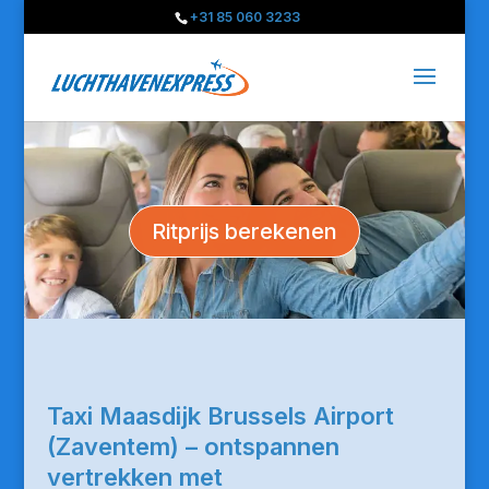
+31 85 060 3233
Ritprijs berekenen
Taxi Maasdijk Brussels Airport
(Zaventem) – ontspannen
vertrekken met