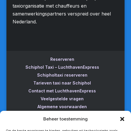
taxiorganisatie met chauffeurs en
samenwerkingspartners verspreid over heel
Nederland.
Reserveren
Schiphol Taxi – LuchthavenExpress
Schipholtaxi reserveren
Tarieven taxi naar Schiphol
Contact met LuchthavenExpress
Veelgestelde vragen
Algemene voorwaarden
Betrouwbare taxi naar Schiphol
Beheer toestemming
Wijzigen/annuleren
Taxi van Almere naar Schiphol
Om de beste ervaringen te bieden, gebruiken wij technologieën zoals