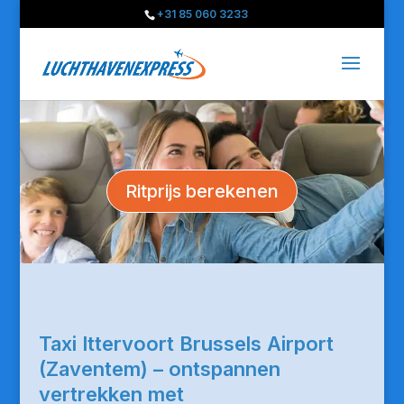
+31 85 060 3233
Ritprijs berekenen
Taxi Ittervoort Brussels Airport
(Zaventem) – ontspannen
vertrekken met