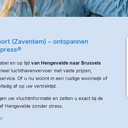
port (Zaventem) – ontspannen
xpress®
bel en op tijd
van Hengevelde naar Brussels
oneel luchthavenvervoer met vaste prijzen,
service. Of u nu woont in een rustige woonwijk of
lledig af op uw vertrektijd.
n uw vluchtinformatie en zetten u exact bij de
anaf Hengevelde zonder stress.
el