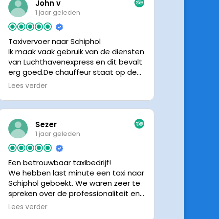
John v
1 jaar geleden
Taxivervoer naar Schiphol
Ik maak vaak gebruik van de diensten
van Luchthavenexpress en dit bevalt
erg goed.De chauffeur staat op de
afgesproken tijd klaar om je op te
Lees verder
halen en bij aankomst op Schiphol
neemt de chauffeur direct contact
op om door te geven waar hij klaar
staat.Altijd nette chauffeurs, en in
Sezer
mijn geval is het voordeliger dan
1 jaar geleden
parkeren op P3 bij 9 dagen parkeren.
En dan hopen dat je auto geen
Een betrouwbaar taxibedrijf!
schade heeft ivm de krappe
We hebben last minute een taxi naar
parkeervakken. Ik beveel
Schiphol geboekt. We waren zeer te
Luchthavenexpress dan ook zeker
spreken over de professionaliteit en
aan.
vriendelijkheid van luchthavenexpres!
Lees verder
De eigenaar van het bedrijf