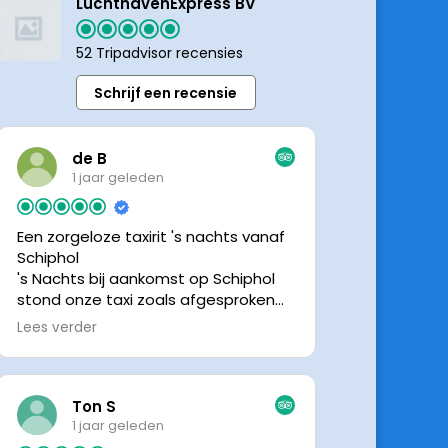
LuchthavenExpress BV
52 Tripadvisor recensies
Schrijf een recensie
de B
1 jaar geleden
Een zorgeloze taxirit 's nachts vanaf
Schiphol
's Nachts bij aankomst op Schiphol
stond onze taxi zoals afgesproken
keurig te wachten. Dankzij de goede
Lees verder
en directe communicatie met de
chauffeur wisten we precies waar de
taxi stond. Ralph is een vriendelijke
chauffeur, met een prachtige auto
Ton S
was het een comfortabele rit. Graag
1 jaar geleden
tot de volgende de keer.