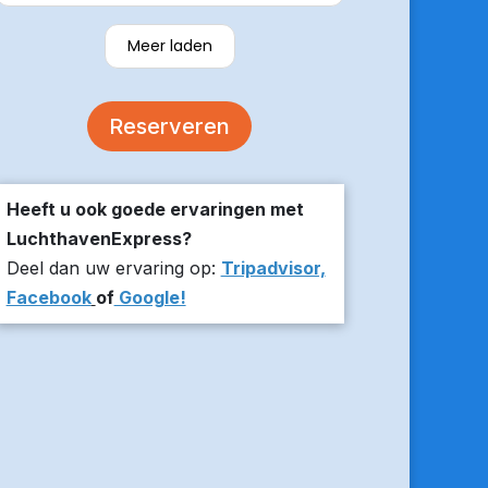
verzekerde om er op tijd te zijn en
stuurde z’n live locatie een paar
Meer laden
minuten voor aanvang bij ons thuis.
De auto was comfortabel. Een
volgende keer zou ik weer hier
Reserveren
boeken!
Heeft u ook goede ervaringen met
LuchthavenExpress?
Deel dan uw ervaring op:
Tripadvisor,
Facebook
of
Google!