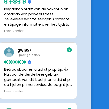
Inspannen start van de vakantie en
ontdaan van parkeerstress
Ze leveren wat ze zeggen. Correcte
en tijdige informatie over het tijdstip
van ophalen. Voldeed ook nu weer
Lees verder
aan de verwachtingen.
gw1957
1 jaar geleden
Betrouwbaar en altijd stip op tijd 👍
Nu voor de derde keer gebruik
gemaakt van dit bedrijf en altijd stip
op tijd en prima service. Je begint je
vakantie zonder zorgen iig. 👍👍
Lees verder