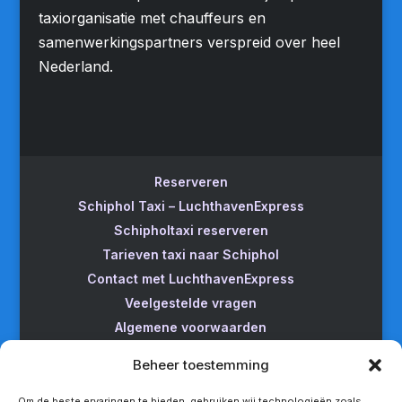
taxiorganisatie met chauffeurs en
samenwerkingspartners verspreid over heel
Nederland.
Reserveren
Schiphol Taxi – LuchthavenExpress
Schipholtaxi reserveren
Tarieven taxi naar Schiphol
Contact met LuchthavenExpress
Veelgestelde vragen
Algemene voorwaarden
Betrouwbare taxi naar Schiphol
Beheer toestemming
Wijzigen/annuleren
Taxi van Almere naar Schiphol
Om de beste ervaringen te bieden, gebruiken wij technologieën zoals