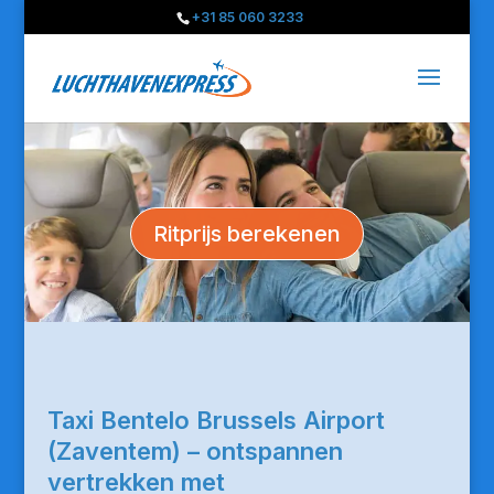
+31 85 060 3233
Ritprijs berekenen
Taxi Bentelo Brussels Airport
(Zaventem) – ontspannen
vertrekken met