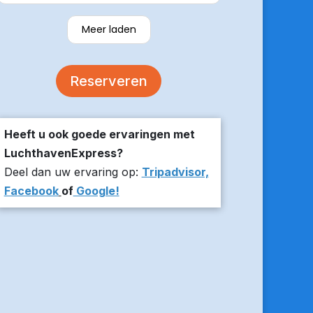
verzekerde om er op tijd te zijn en
stuurde z’n live locatie een paar
Meer laden
minuten voor aanvang bij ons thuis.
De auto was comfortabel. Een
volgende keer zou ik weer hier
Reserveren
boeken!
Heeft u ook goede ervaringen met
LuchthavenExpress?
Deel dan uw ervaring op:
Tripadvisor,
Facebook
of
Google!