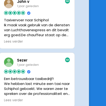
John v
1 jaar geleden
Taxivervoer naar Schiphol
Ik maak vaak gebruik van de diensten
van Luchthavenexpress en dit bevalt
erg goed.De chauffeur staat op de
afgesproken tijd klaar om je op te
Lees verder
halen en bij aankomst op Schiphol
neemt de chauffeur direct contact
op om door te geven waar hij klaar
staat.Altijd nette chauffeurs, en in
Sezer
mijn geval is het voordeliger dan
1 jaar geleden
parkeren op P3 bij 9 dagen parkeren.
En dan hopen dat je auto geen
Een betrouwbaar taxibedrijf!
schade heeft ivm de krappe
We hebben last minute een taxi naar
parkeervakken. Ik beveel
Schiphol geboekt. We waren zeer te
Luchthavenexpress dan ook zeker
spreken over de professionaliteit en
aan.
vriendelijkheid van luchthavenexpres!
Lees verder
De eigenaar van het bedrijf