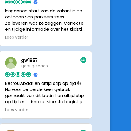
Inspannen start van de vakantie en
ontdaan van parkeerstress
Ze leveren wat ze zeggen. Correcte
en tijdige informatie over het tijdstip
van ophalen. Voldeed ook nu weer
Lees verder
aan de verwachtingen.
gw1957
1 jaar geleden
Betrouwbaar en altijd stip op tijd 👍
Nu voor de derde keer gebruik
gemaakt van dit bedrijf en altijd stip
op tijd en prima service. Je begint je
vakantie zonder zorgen iig. 👍👍
Lees verder