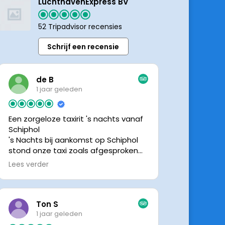
LuchthavenExpress BV
52 Tripadvisor recensies
Schrijf een recensie
de B
1 jaar geleden
Een zorgeloze taxirit 's nachts vanaf
Schiphol
's Nachts bij aankomst op Schiphol
stond onze taxi zoals afgesproken
keurig te wachten. Dankzij de goede
Lees verder
en directe communicatie met de
chauffeur wisten we precies waar de
taxi stond. Ralph is een vriendelijke
chauffeur, met een prachtige auto
Ton S
was het een comfortabele rit. Graag
1 jaar geleden
tot de volgende de keer.