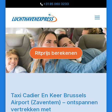
+31 85 060 3233
Ritprijs berekenen
Taxi Cadier En Keer Brussels
Airport (Zaventem) – ontspannen
vertrekken met