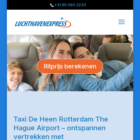
+31 85 060 3233
Ritprijs berekenen
Taxi De Heen Rotterdam The
Hague Airport – ontspannen
vertrekken met