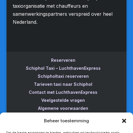
taxiorganisatie met chauffeurs en
samenwerkingspartners verspreid over heel
Nederland.
Reserveren
Schiphol Taxi – LuchthavenExpress
Schipholtaxi reserveren
Tarieven taxi naar Schiphol
Contact met LuchthavenExpress
Veelgestelde vragen
Algemene voorwaarden
Betrouwbare taxi naar Schiphol
Beheer toestemming
Wijzigen/annuleren
Taxi van Almere naar Schiphol
Om de beste ervaringen te bieden, gebruiken wij technologieën zoals