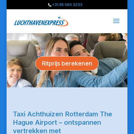
+31 85 060 3233
Ritprijs berekenen
Taxi Achthuizen Rotterdam The
Hague Airport – ontspannen
vertrekken met