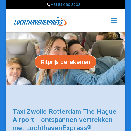
+31 85 060 3233
Ritprijs berekenen
Taxi Zwolle Rotterdam The Hague
Airport – ontspannen vertrekken
met LuchthavenExpress®