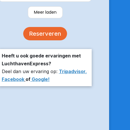
verzekerde om er op tijd te zijn en
stuurde z’n live locatie een paar
Meer laden
minuten voor aanvang bij ons thuis.
De auto was comfortabel. Een
volgende keer zou ik weer hier
Reserveren
boeken!
Heeft u ook goede ervaringen met
LuchthavenExpress?
Deel dan uw ervaring op:
Tripadvisor,
Facebook
of
Google!