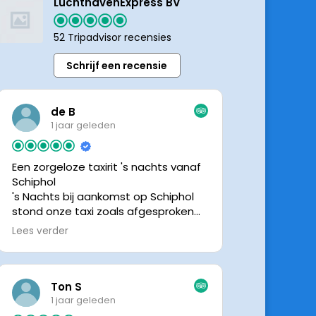
LuchthavenExpress BV
52 Tripadvisor recensies
Schrijf een recensie
de B
1 jaar geleden
Een zorgeloze taxirit 's nachts vanaf
Schiphol
's Nachts bij aankomst op Schiphol
stond onze taxi zoals afgesproken
keurig te wachten. Dankzij de goede
Lees verder
en directe communicatie met de
chauffeur wisten we precies waar de
taxi stond. Ralph is een vriendelijke
chauffeur, met een prachtige auto
Ton S
was het een comfortabele rit. Graag
1 jaar geleden
tot de volgende de keer.