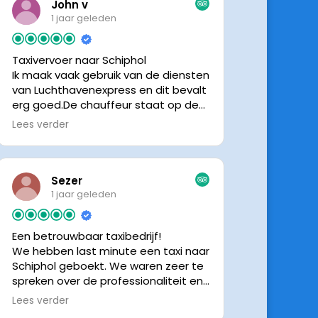
John v
1 jaar geleden
Taxivervoer naar Schiphol
Ik maak vaak gebruik van de diensten
van Luchthavenexpress en dit bevalt
erg goed.De chauffeur staat op de
afgesproken tijd klaar om je op te
Lees verder
halen en bij aankomst op Schiphol
neemt de chauffeur direct contact
op om door te geven waar hij klaar
staat.Altijd nette chauffeurs, en in
Sezer
mijn geval is het voordeliger dan
1 jaar geleden
parkeren op P3 bij 9 dagen parkeren.
En dan hopen dat je auto geen
Een betrouwbaar taxibedrijf!
schade heeft ivm de krappe
We hebben last minute een taxi naar
parkeervakken. Ik beveel
Schiphol geboekt. We waren zeer te
Luchthavenexpress dan ook zeker
spreken over de professionaliteit en
aan.
vriendelijkheid van luchthavenexpres!
Lees verder
De eigenaar van het bedrijf