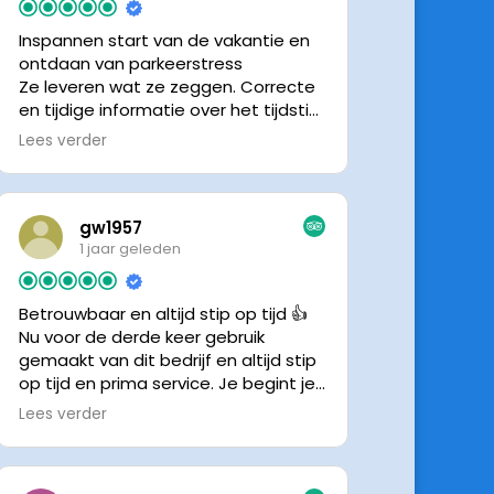
Inspannen start van de vakantie en
ontdaan van parkeerstress
Ze leveren wat ze zeggen. Correcte
en tijdige informatie over het tijdstip
van ophalen. Voldeed ook nu weer
Lees verder
aan de verwachtingen.
gw1957
1 jaar geleden
Betrouwbaar en altijd stip op tijd 👍
Nu voor de derde keer gebruik
gemaakt van dit bedrijf en altijd stip
op tijd en prima service. Je begint je
vakantie zonder zorgen iig. 👍👍
Lees verder