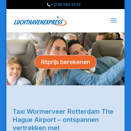
+31 85 060 3233
Ritprijs berekenen
Taxi Wormerveer Rotterdam The
Hague Airport – ontspannen
vertrekken met