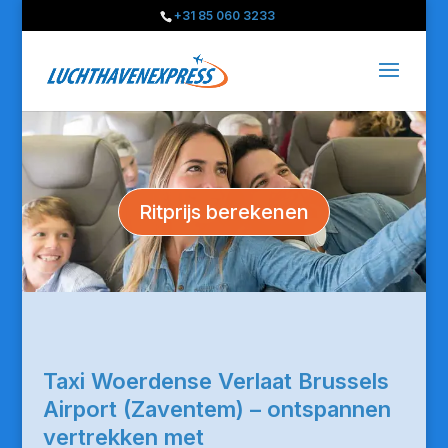
+31 85 060 3233
Ritprijs berekenen
Taxi Woerdense Verlaat Brussels
Airport (Zaventem) – ontspannen
vertrekken met