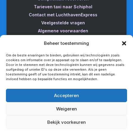
Tarieven taxi naar Schiphol
Contact met LuchthavenExpress
Veelgestelde vragen
Algemene voorwaarden
Betrouwbare taxi naar Schiphol
Beheer toestemming
Wijzigen/annuleren
Taxi van Almere naar Schiphol
Om de beste ervaringen te bieden, gebruiken wij technologieën zoals
cookies om informatie over je apparaat op te slaan en/of te raadplegen.
Taxi Amsterdam naar Schiphol
Door in te stemmen met deze technologieën kunnen wij gegevens zoals
surfgedrag of unieke ID's op deze site verwerken. Als je geen
Betrouwbare taxi van Apeldoorn naar Schiphol
toestemming geeft of uw toestemming intrekt, kan dit een nadelige
Taxi service Enschede Schiphol
invloed hebben op bepaalde functies en mogelijkheden.
Betrouwbare taxi van Groningen naar Schiphol
Snel een taxi van Lelystad naar Schiphol
Accepteren
Van Nijmegen naar Schiphol met de taxi
Weigeren
Rotterdam Schiphol met LuchthavenExpress
Privacy statement
Bekijk voorkeuren