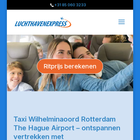
+31 85 060 3233
Ritprijs berekenen
Taxi Wilhelminaoord Rotterdam
The Hague Airport – ontspannen
vertrekken met