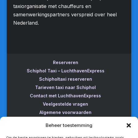
taxiorganisatie met chauffeurs en
samenwerkingspartners verspreid over heel
Nederland.
Reserveren
Schiphol Taxi – LuchthavenExpress
Schipholtaxi reserveren
Tarieven taxi naar Schiphol
Contact met LuchthavenExpress
Veelgestelde vragen
Algemene voorwaarden
Betrouwbare taxi naar Schiphol
Beheer toestemming
Wijzigen/annuleren
Taxi van Almere naar Schiphol
Om de beste ervaringen te bieden, gebruiken wij technologieën zoals