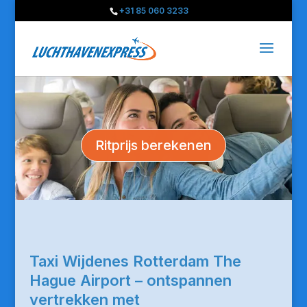
+31 85 060 3233
Ritprijs berekenen
Taxi Wijdenes Rotterdam The
Hague Airport – ontspannen
vertrekken met