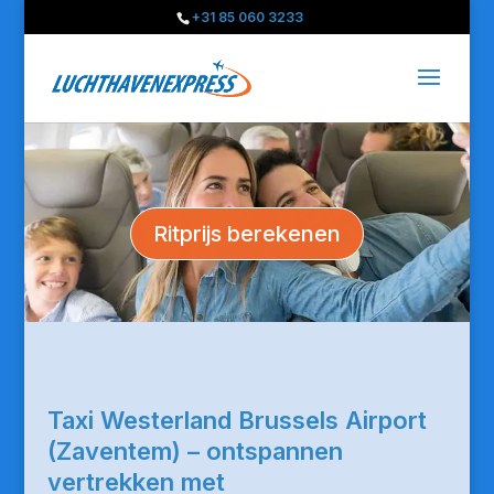
+31 85 060 3233
Ritprijs berekenen
Taxi Westerland Brussels Airport
(Zaventem) – ontspannen
vertrekken met