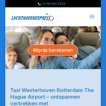
+31 85 060 3233
Ritprijs berekenen
Taxi Westerhoven Rotterdam The
Hague Airport – ontspannen
vertrekken met