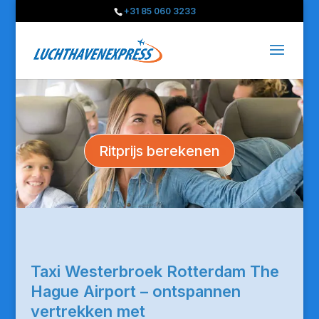
+31 85 060 3233
Ritprijs berekenen
Taxi Westerbroek Rotterdam The
Hague Airport – ontspannen
vertrekken met