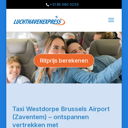
+31 85 060 3233
Ritprijs berekenen
Taxi Westdorpe Brussels Airport
(Zaventem) – ontspannen
vertrekken met