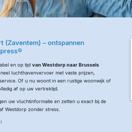
rt (Zaventem) – ontspannen
xpress®
bel en op tijd
van Westdorp naar Brussels
oneel luchthavenvervoer met vaste prijzen,
service. Of u nu woont in een rustige woonwijk of
lledig af op uw vertrektijd.
n uw vluchtinformatie en zetten u exact bij de
naf Westdorp zonder stress.
l