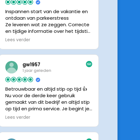
Inspannen start van de vakantie en
ontdaan van parkeerstress
Ze leveren wat ze zeggen. Correcte
en tijdige informatie over het tijdstip
van ophalen. Voldeed ook nu weer
Lees verder
aan de verwachtingen.
gw1957
1 jaar geleden
Betrouwbaar en altijd stip op tijd 👍
Nu voor de derde keer gebruik
gemaakt van dit bedrijf en altijd stip
op tijd en prima service. Je begint je
vakantie zonder zorgen iig. 👍👍
Lees verder