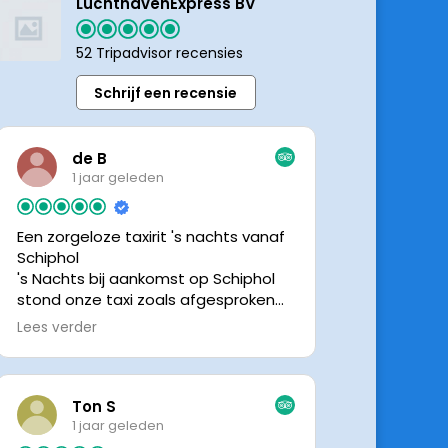
LuchthavenExpress BV
52 Tripadvisor recensies
Schrijf een recensie
de B
1 jaar geleden
Een zorgeloze taxirit 's nachts vanaf
Schiphol
's Nachts bij aankomst op Schiphol
stond onze taxi zoals afgesproken
keurig te wachten. Dankzij de goede
Lees verder
en directe communicatie met de
chauffeur wisten we precies waar de
taxi stond. Ralph is een vriendelijke
chauffeur, met een prachtige auto
Ton S
was het een comfortabele rit. Graag
1 jaar geleden
tot de volgende de keer.