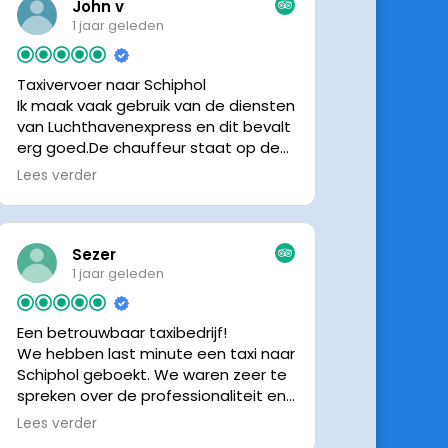
John v
1 jaar geleden
Taxivervoer naar Schiphol
Ik maak vaak gebruik van de diensten
van Luchthavenexpress en dit bevalt
erg goed.De chauffeur staat op de
afgesproken tijd klaar om je op te
Lees verder
halen en bij aankomst op Schiphol
neemt de chauffeur direct contact
op om door te geven waar hij klaar
staat.Altijd nette chauffeurs, en in
Sezer
mijn geval is het voordeliger dan
1 jaar geleden
parkeren op P3 bij 9 dagen parkeren.
En dan hopen dat je auto geen
Een betrouwbaar taxibedrijf!
schade heeft ivm de krappe
We hebben last minute een taxi naar
parkeervakken. Ik beveel
Schiphol geboekt. We waren zeer te
Luchthavenexpress dan ook zeker
spreken over de professionaliteit en
aan.
vriendelijkheid van luchthavenexpres!
Lees verder
De eigenaar van het bedrijf