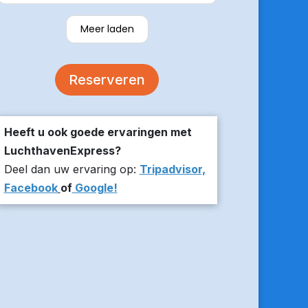
verzekerde om er op tijd te zijn en
stuurde z’n live locatie een paar
Meer laden
minuten voor aanvang bij ons thuis.
De auto was comfortabel. Een
volgende keer zou ik weer hier
Reserveren
boeken!
Heeft u ook goede ervaringen met
LuchthavenExpress?
Deel dan uw ervaring op:
Tripadvisor,
Facebook
of
Google!