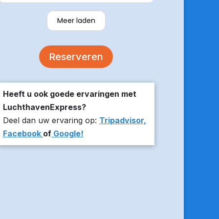
verzekerde om er op tijd te zijn en
stuurde z’n live locatie een paar
Meer laden
minuten voor aanvang bij ons thuis.
De auto was comfortabel. Een
volgende keer zou ik weer hier
Reserveren
boeken!
Heeft u ook goede ervaringen met
LuchthavenExpress?
Deel dan uw ervaring op:
Tripadvisor,
Facebook
of
Google!