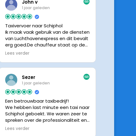
John v
1 jaar geleden
Taxivervoer naar Schiphol
Ik maak vaak gebruik van de diensten
van Luchthavenexpress en dit bevalt
erg goed.De chauffeur staat op de
afgesproken tijd klaar om je op te
Lees verder
halen en bij aankomst op Schiphol
neemt de chauffeur direct contact
op om door te geven waar hij klaar
staat.Altijd nette chauffeurs, en in
Sezer
mijn geval is het voordeliger dan
1 jaar geleden
parkeren op P3 bij 9 dagen parkeren.
En dan hopen dat je auto geen
Een betrouwbaar taxibedrijf!
schade heeft ivm de krappe
We hebben last minute een taxi naar
parkeervakken. Ik beveel
Schiphol geboekt. We waren zeer te
Luchthavenexpress dan ook zeker
spreken over de professionaliteit en
aan.
vriendelijkheid van luchthavenexpres!
Lees verder
De eigenaar van het bedrijf