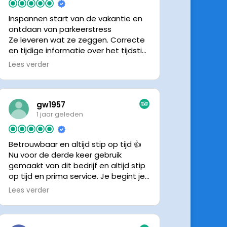
Inspannen start van de vakantie en
ontdaan van parkeerstress
Ze leveren wat ze zeggen. Correcte
en tijdige informatie over het tijdstip
van ophalen. Voldeed ook nu weer
Lees verder
aan de verwachtingen.
gw1957
1 jaar geleden
Betrouwbaar en altijd stip op tijd 👍
Nu voor de derde keer gebruik
gemaakt van dit bedrijf en altijd stip
op tijd en prima service. Je begint je
vakantie zonder zorgen iig. 👍👍
Lees verder