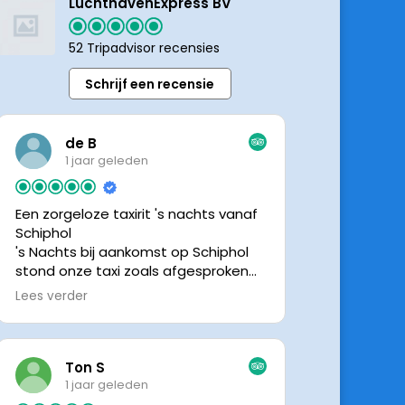
LuchthavenExpress BV
52 Tripadvisor recensies
Schrijf een recensie
de B
1 jaar geleden
Een zorgeloze taxirit 's nachts vanaf
Schiphol
's Nachts bij aankomst op Schiphol
stond onze taxi zoals afgesproken
keurig te wachten. Dankzij de goede
Lees verder
en directe communicatie met de
chauffeur wisten we precies waar de
taxi stond. Ralph is een vriendelijke
chauffeur, met een prachtige auto
Ton S
was het een comfortabele rit. Graag
1 jaar geleden
tot de volgende de keer.