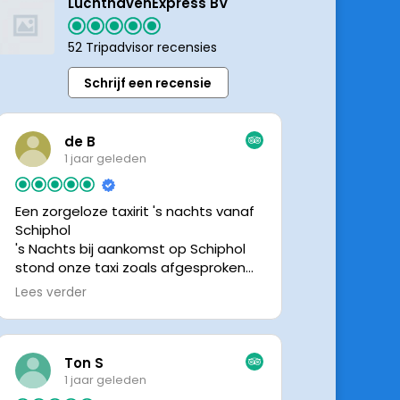
LuchthavenExpress BV
52 Tripadvisor recensies
Schrijf een recensie
de B
1 jaar geleden
Een zorgeloze taxirit 's nachts vanaf
Schiphol
's Nachts bij aankomst op Schiphol
stond onze taxi zoals afgesproken
keurig te wachten. Dankzij de goede
Lees verder
en directe communicatie met de
chauffeur wisten we precies waar de
taxi stond. Ralph is een vriendelijke
chauffeur, met een prachtige auto
Ton S
was het een comfortabele rit. Graag
1 jaar geleden
tot de volgende de keer.