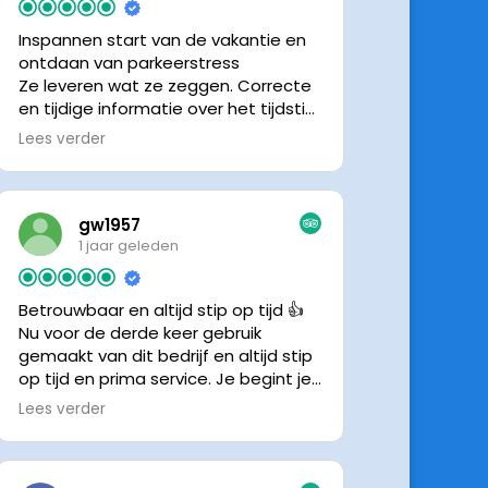
Inspannen start van de vakantie en
ontdaan van parkeerstress
Ze leveren wat ze zeggen. Correcte
en tijdige informatie over het tijdstip
van ophalen. Voldeed ook nu weer
Lees verder
aan de verwachtingen.
gw1957
1 jaar geleden
Betrouwbaar en altijd stip op tijd 👍
Nu voor de derde keer gebruik
gemaakt van dit bedrijf en altijd stip
op tijd en prima service. Je begint je
vakantie zonder zorgen iig. 👍👍
Lees verder