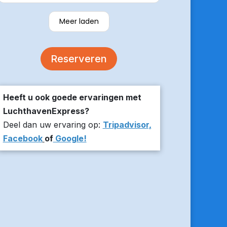
verzekerde om er op tijd te zijn en
stuurde z’n live locatie een paar
Meer laden
minuten voor aanvang bij ons thuis.
De auto was comfortabel. Een
volgende keer zou ik weer hier
Reserveren
boeken!
Heeft u ook goede ervaringen met
LuchthavenExpress?
Deel dan uw ervaring op:
Tripadvisor,
Facebook
of
Google!