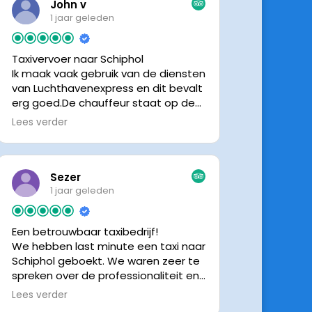
John v
1 jaar geleden
Taxivervoer naar Schiphol
Ik maak vaak gebruik van de diensten
van Luchthavenexpress en dit bevalt
erg goed.De chauffeur staat op de
afgesproken tijd klaar om je op te
Lees verder
halen en bij aankomst op Schiphol
neemt de chauffeur direct contact
op om door te geven waar hij klaar
staat.Altijd nette chauffeurs, en in
Sezer
mijn geval is het voordeliger dan
1 jaar geleden
parkeren op P3 bij 9 dagen parkeren.
En dan hopen dat je auto geen
Een betrouwbaar taxibedrijf!
schade heeft ivm de krappe
We hebben last minute een taxi naar
parkeervakken. Ik beveel
Schiphol geboekt. We waren zeer te
Luchthavenexpress dan ook zeker
spreken over de professionaliteit en
aan.
vriendelijkheid van luchthavenexpres!
Lees verder
De eigenaar van het bedrijf