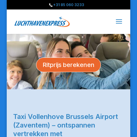
+31 85 060 3233
Ritprijs berekenen
Taxi Vollenhove Brussels Airport
(Zaventem) – ontspannen
vertrekken met