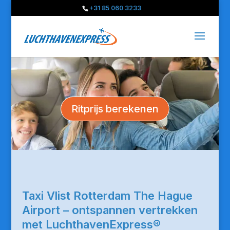
+31 85 060 3233
Ritprijs berekenen
Taxi Vlist Rotterdam The Hague
Airport – ontspannen vertrekken
met LuchthavenExpress®