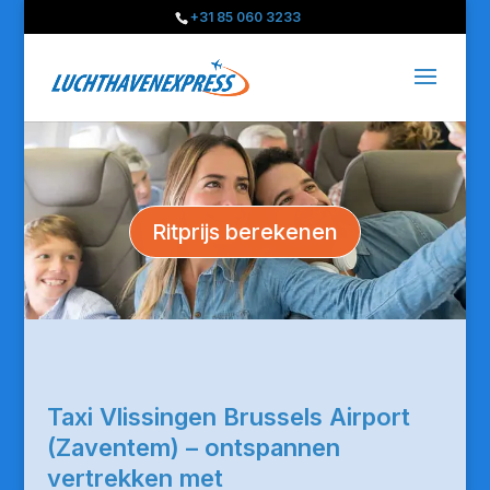
+31 85 060 3233
Ritprijs berekenen
Taxi Vlissingen Brussels Airport
(Zaventem) – ontspannen
vertrekken met