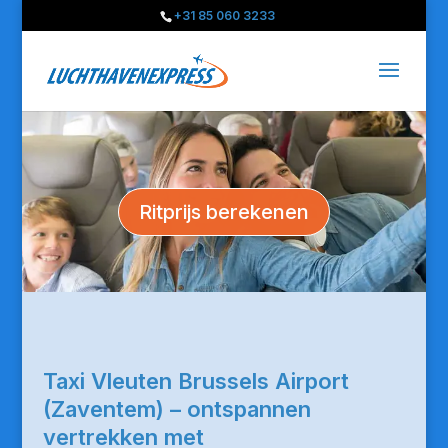
+31 85 060 3233
Ritprijs berekenen
Taxi Vleuten Brussels Airport
(Zaventem) – ontspannen
vertrekken met