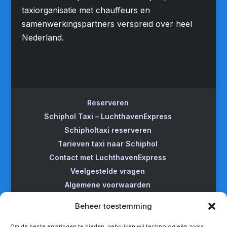
taxiorganisatie met chauffeurs en
samenwerkingspartners verspreid over heel
Nederland.
Reserveren
Schiphol Taxi – LuchthavenExpress
Schipholtaxi reserveren
Tarieven taxi naar Schiphol
Contact met LuchthavenExpress
Veelgestelde vragen
Algemene voorwaarden
Betrouwbare taxi naar Schiphol
Beheer toestemming
Wijzigen/annuleren
Taxi van Almere naar Schiphol
Om de beste ervaringen te bieden, gebruiken wij technologieën zoals